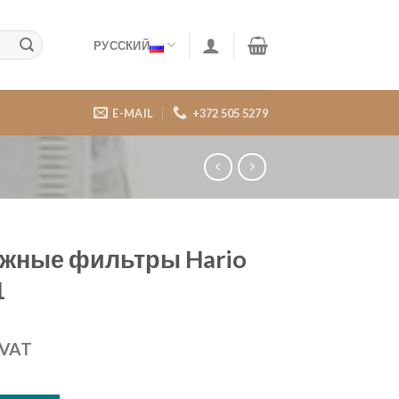
РУССКИЙ
E-MAIL
+372 505 5279
жные фильтры Hario
1
VAT