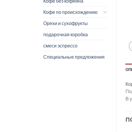
Кофе без кофеина
Кофе по происхождению
Орехи и сухофрукты
подарочная коробка
смеси эспрессо
Специальные предложения
ОП
Ко
По
В 
П