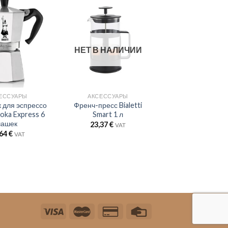
НЕТ В НАЛИЧИИ
ЕССУАРЫ
АКСЕССУАРЫ
 для эспрессо
Френч-пресс Bialetti
Moka Express 6
Smart 1 л
чашек
23,37
€
VAT
,64
€
VAT