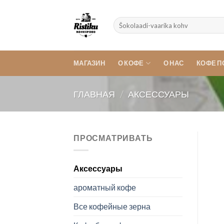
Skip
to
Искать:
content
МАГАЗИН
О КОФЕ
О НАС
КОФЕ 
ГЛАВНАЯ
/
АКСЕССУАРЫ
ПРОСМАТРИВАТЬ
Аксессуары
ароматный кофе
Все кофейные зерна