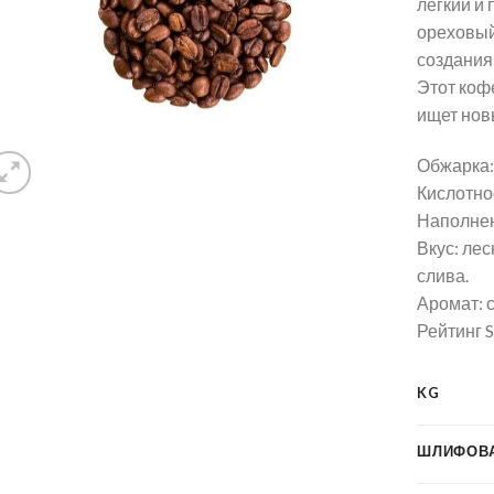
легкий и
ореховый
создания
Этот коф
ищет нов
Обжарка:
Кислотно
Наполнен
Вкус: лес
слива.
Аромат: 
Рейтинг S
KG
ШЛИФОВ