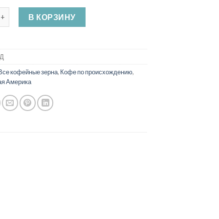
во товара Качественный кофе Никарагуа Марагогипе
В КОРЗИНУ
/Д
Все кофейные зерна
,
Кофе по происхождению
,
ая Америка