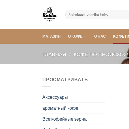
Skip
to
Искать:
content
МАГАЗИН
О КОФЕ
О НАС
КОФЕ 
ГЛАВНАЯ
/
КОФЕ ПО ПРОИСХО
ПРОСМАТРИВАТЬ
Аксессуары
ароматный кофе
Все кофейные зерна