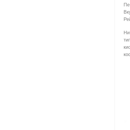
Пе
Вк
Ре
Ни
ти
ки
ко