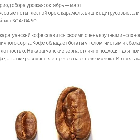
риод сбора урожая: октябрь — март
усовые ноты: лесной орех, карамель, вишня, цитрусовые, сли
йтинг SCA: 84.50
карагуанский кофе славится своими очень крупными «слоно
пичного сорта. Кофе обладает богатым телом, чистым и сба
слотностью. Никарагуанские зерна отлично подходят для пр
фе, а также различных эспрессо на основе молока. Из них т