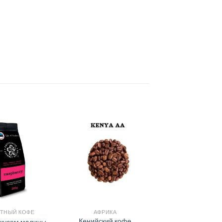
ТНЫЙ КОФЕ
АФРИКА
Кенийский кофе
вкусом малины